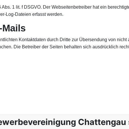
 Abs. 1 lit. f DSGVO. Der Webseitenbetreiber hat ein berechtigt
er-Log-Dateien erfasst werden.
-Mails
tlichten Kontaktdaten durch Dritte zur Übersendung von nicht
ochen. Die Betreiber der Seiten behalten sich ausdrücklich rec
für 2025
ewerbevereinigung Chattengau 